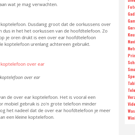
aan wat je mag verwachten.
Fot
Gad
Gam
e koptelefoon. Dusdanig groot dat de oorkussens over
Ger
en dus in het het oorkussen van de hoofdtelefoon. Zo
Keu
 op je oren drukt is een over ear hoofdtelefoon
Nav
de koptelefoon urenlang achtereen gebruikt.
Net
Pri
Sch
Sma
Spe
 koptelefoon over ear
Tab
Tele
Ver
van de over ear koptelefoon. Het is vooral een
Vid
r mobiel gebruik is zo'n grote telefoon minder
 nog het nadeel dat de over ear hoofdtelefoon je meer
Was
dan een kleine koptelefoon.
Win