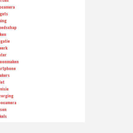
ocamera
gets
ing
eedschap
ken
igatie
werk
nter
oonmaken
rtphone
akers
let
visie
zorging
eocamera
sen
kels