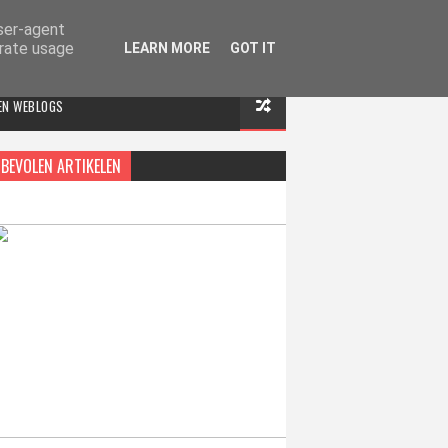
user-agent
erate usage
LEARN MORE
GOT IT
 EN WEBLOGS
BEVOLEN ARTIKELEN