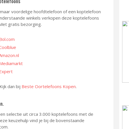
ptelefoons
 maar voordelige hoofdtelefoon of een koptelefoon
e onderstaande winkels verkopen deze koptelefoons
Met gratis bezorging.
 Bol.com
Coolblue
 Amazon.nl
 Mediamarkt
 Expert
ijk dan bij
Beste Oortelefoons Kopen
.
n.
n selectie uit circa 3.000 koptelefoons met de
eze keuzehulp vind je bij de bovenstaande
.com.