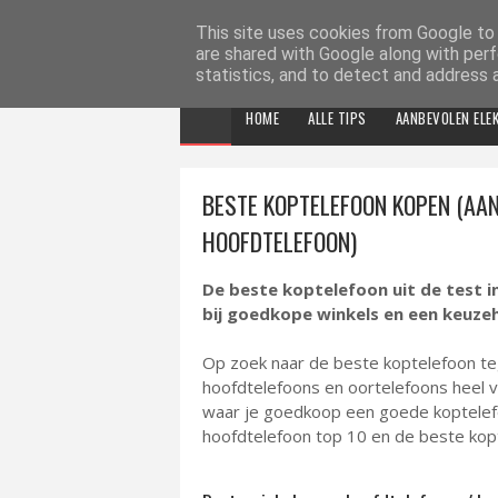
ELEKTRONICA TIPS
This site uses cookies from Google to d
are shared with Google along with perf
statistics, and to detect and address 
HOME
ALLE TIPS
AANBEVOLEN ELE
BESTE KOPTELEFOON KOPEN (AAN
HOOFDTELEFOON)
De beste koptelefoon uit de test i
bij goedkope winkels en een keuzeh
Op zoek naar de beste koptelefoon teg
hoofdtelefoons en oortelefoons heel v
waar je goedkoop een goede koptelefo
hoofdtelefoon top 10 en de beste kopt