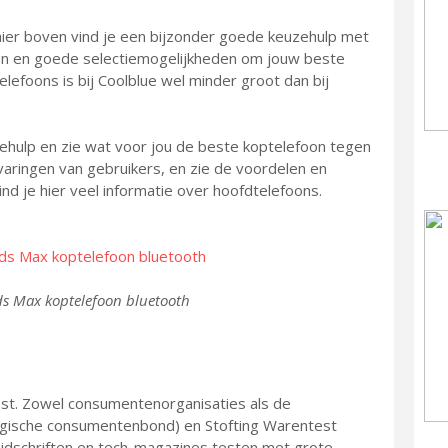
hier boven vind je een bijzonder goede keuzehulp met
oon en goede selectiemogelijkheden om jouw beste
elefoons is bij Coolblue wel minder groot dan bij
zehulp en zie wat voor jou de beste koptelefoon tegen
rvaringen van gebruikers, en zie de voordelen en
nd je hier veel informatie over hoofdtelefoons.
ds Max koptelefoon bluetooth
st. Zowel consumentenorganisaties als de
gische consumentenbond) en Stofting Warentest
ijdschriften en tech-magazines testen met grote