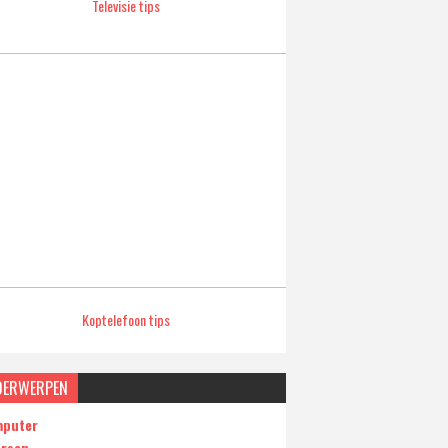
Televisie tips
Koptelefoon tips
DERWERPEN
puter
ersen