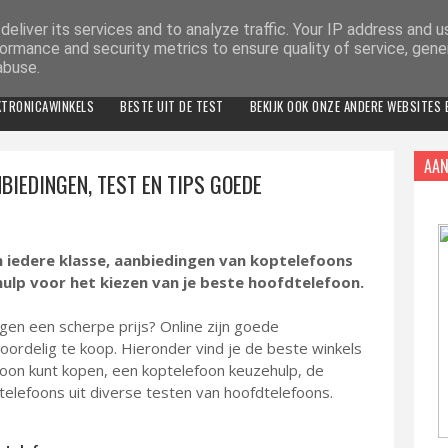
eliver its services and to analyze traffic. Your IP address and 
ormance and security metrics to ensure quality of service, gen
abuse.
KTRONICAWINKELS
BESTE UIT DE TEST
BEKIJK OOK ONZE ANDERE WEBSITES
AAN
BIEDINGEN, TEST EN TIPS GOEDE
n iedere klasse, aanbiedingen van koptelefoons
ulp voor het kiezen van je beste hoofdtelefoon.
en een scherpe prijs? Online zijn goede
oordelig te koop. Hieronder vind je de beste winkels
on kunt kopen, een koptelefoon keuzehulp, de
elefoons uit diverse testen van hoofdtelefoons.