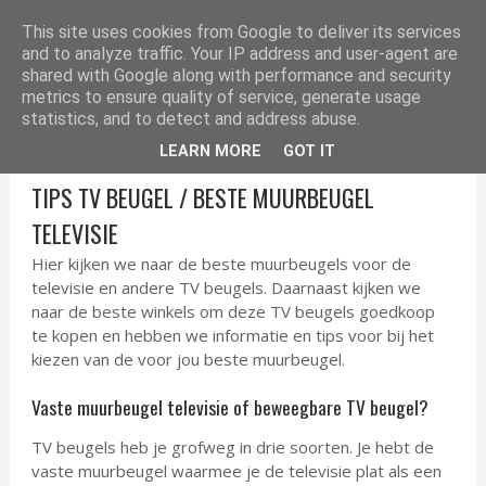
ELEKTRONICA TIPS
This site uses cookies from Google to deliver its services
and to analyze traffic. Your IP address and user-agent are
shared with Google along with performance and security
metrics to ensure quality of service, generate usage
statistics, and to detect and address abuse.
LEARN MORE
GOT IT
TIPS TV BEUGEL / BESTE MUURBEUGEL
TELEVISIE
Hier kijken we naar de beste muurbeugels voor de
televisie en andere TV beugels. Daarnaast kijken we
naar de beste winkels om deze TV beugels goedkoop
te kopen en hebben we informatie en tips voor bij het
kiezen van de voor jou beste muurbeugel.
Vaste muurbeugel televisie of beweegbare TV beugel?
TV beugels heb je grofweg in drie soorten. Je hebt de
vaste muurbeugel waarmee je de televisie plat als een