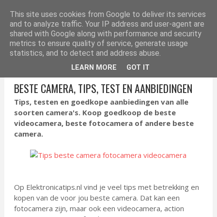
ELEKTRONICA TIPS
This site uses cookies from Google to deliver its services
and to analyze traffic. Your IP address and user-agent are
shared with Google along with performance and security
metrics to ensure quality of service, generate usage
statistics, and to detect and address abuse.
LEARN MORE
GOT IT
BESTE CAMERA, TIPS, TEST EN AANBIEDINGEN
Tips, testen en goedkope aanbiedingen van alle
soorten camera's. Koop goedkoop de beste
videocamera, beste fotocamera of andere beste
camera.
Op Elektronicatips.nl vind je veel tips met betrekking en
kopen van de voor jou beste camera. Dat kan een
fotocamera zijn, maar ook een videocamera, action