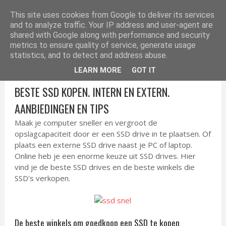
ELEKTRONICA TIPS
This site uses cookies from Google to deliver its services
and to analyze traffic. Your IP address and user-agent are
shared with Google along with performance and security
metrics to ensure quality of service, generate usage
statistics, and to detect and address abuse.
LEARN MORE
GOT IT
BESTE SSD KOPEN. INTERN EN EXTERN.
AANBIEDINGEN EN TIPS
Maak je computer sneller en vergroot de
opslagcapaciteit door er een SSD drive in te plaatsen. Of
plaats een externe SSD drive naast je PC of laptop.
Online heb je een enorme keuze uit SSD drives. Hier
vind je de beste SSD drives en de beste winkels die
SSD's verkopen.
De beste winkels om goedkoop een SSD te kopen