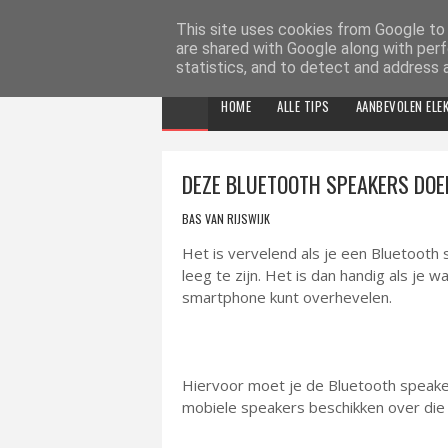
ELEKTRONICA TIPS
This site uses cookies from Google to d
are shared with Google along with perf
statistics, and to detect and address 
HOME
ALLE TIPS
AANBEVOLEN ELE
DEZE BLUETOOTH SPEAKERS DOE
BAS VAN RIJSWIJK
Het is vervelend als je een Bluetooth s
leeg te zijn. Het is dan handig als je
smartphone kunt overhevelen.
Hiervoor moet je de Bluetooth speak
mobiele speakers beschikken over die 