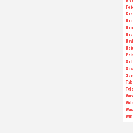
Fot
Gad
Gam
Ger
Keu
Nav
Net
Pri
Sch
Sma
Spe
Tab
Tele
Ver
Vid
Was
Win