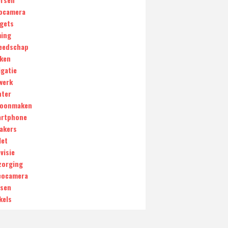
ocamera
gets
ing
eedschap
ken
igatie
werk
nter
oonmaken
rtphone
akers
let
visie
zorging
eocamera
sen
kels