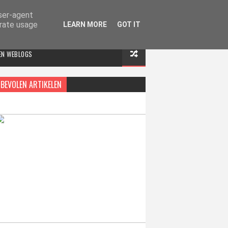
user-agent
erate usage
LEARN MORE
GOT IT
 EN WEBLOGS
BEVOLEN ARTIKELEN