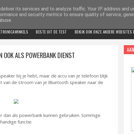
eliver its services and to analyze traffic. Your IP address and 
ormance and security metrics to ensure quality of service, gen
abuse.
KTRONICAWINKELS
BESTE UIT DE TEST
BEKIJK OOK ONZE ANDERE WEBSITES
AAN
N OOK ALS POWERBANK DIENST
peaker bij je hebt, maar de accu van je telefoon blijk
 wat van de stroom van je Bluetooth speaker naar de
er dan als powerbank kunnen gebruiken. Sommige
handige functie.