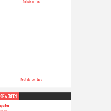
Televisie tips
Koptelefoon tips
DERWERPEN
puter
ersen