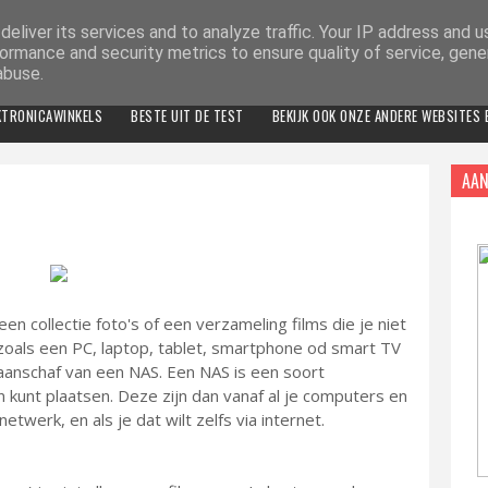
eliver its services and to analyze traffic. Your IP address and 
ormance and security metrics to ensure quality of service, gen
abuse.
KTRONICAWINKELS
BESTE UIT DE TEST
BEKIJK OOK ONZE ANDERE WEBSITES
AAN
n collectie foto's of een verzameling films die je niet
als een PC, laptop, tablet, smartphone od smart TV
aanschaf van een NAS. Een NAS is een soort
 kunt plaatsen. Deze zijn dan vanaf al je computers en
etwerk, en als je dat wilt zelfs via internet.