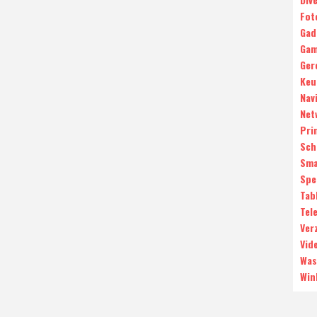
Fot
Gad
Gam
Ger
Keu
Nav
Net
Pri
Sch
Sma
Spe
Tab
Tele
Ver
Vid
Was
Win