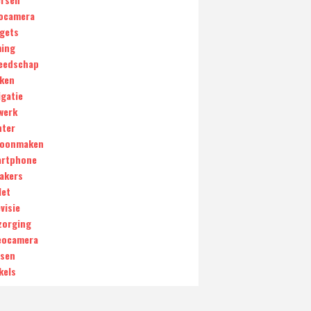
ocamera
gets
ing
eedschap
ken
igatie
werk
nter
oonmaken
rtphone
akers
let
visie
zorging
eocamera
sen
kels