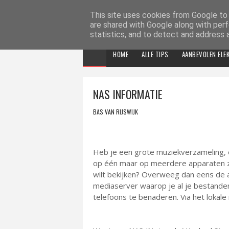
ELEKTRONICA TIPS
This site uses cookies from Google to d
are shared with Google along with perf
statistics, and to detect and address 
HOME
ALLE TIPS
AANBEVOLEN ELE
NAS INFORMATIE
BAS VAN RIJSWIJK
Heb je een grote muziekverzameling, ee
op één maar op meerdere apparaten zo
wilt bekijken? Overweeg dan eens de 
mediaserver waarop je al je bestanden
telefoons te benaderen. Via het lokale n