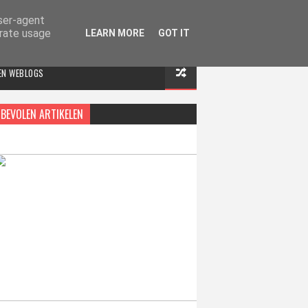
user-agent
erate usage
LEARN MORE
GOT IT
 EN WEBLOGS
BEVOLEN ARTIKELEN