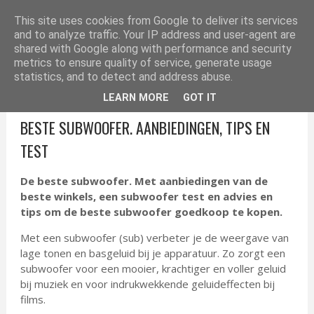
ELEKTRONICA TIPS
This site uses cookies from Google to deliver its services
and to analyze traffic. Your IP address and user-agent are
shared with Google along with performance and security
metrics to ensure quality of service, generate usage
statistics, and to detect and address abuse.
LEARN MORE
GOT IT
BESTE SUBWOOFER. AANBIEDINGEN, TIPS EN
TEST
De beste subwoofer. Met aanbiedingen van de
beste winkels, een subwoofer test en advies en
tips om de beste subwoofer goedkoop te kopen.
Met een subwoofer (sub) verbeter je de weergave van
lage tonen en basgeluid bij je apparatuur. Zo zorgt een
subwoofer voor een mooier, krachtiger en voller geluid
bij muziek en voor indrukwekkende geluideffecten bij
films.