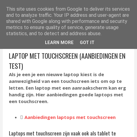
ELEKTRONICA TIPS
This site uses cookies from Google to deliver its services
and to analyze traffic. Your IP address and user-agent are
shared with Google along with performance and security
metrics to ensure quality of service, generate usage
statistics, and to detect and address abuse.
LEARN MORE
GOT IT
LAPTOP MET TOUCHSCREEN (AANBIEDINGEN EN
TEST)
Als je een je een nieuwe laptop kiest is de
aanwezigheid van een touchscreen iets om op te
letten. Een laptop met een aanraakscherm kan erg
handig zijn. Hier aanbiedingen goede laptops met
een touchscreen.
Aanbiedingen laptops met touchscreen
Laptops met touchscreen zijn vaak ook als tablet te