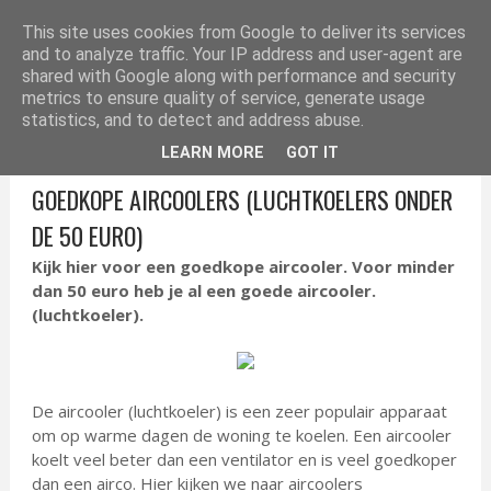
ELEKTRONICA TIPS
This site uses cookies from Google to deliver its services
and to analyze traffic. Your IP address and user-agent are
shared with Google along with performance and security
metrics to ensure quality of service, generate usage
statistics, and to detect and address abuse.
LEARN MORE
GOT IT
GOEDKOPE AIRCOOLERS (LUCHTKOELERS ONDER
DE 50 EURO)
Kijk hier voor een goedkope aircooler. Voor minder
dan 50 euro heb je al een goede aircooler.
(luchtkoeler).
De aircooler (luchtkoeler) is een zeer populair apparaat
om op warme dagen de woning te koelen. Een aircooler
koelt veel beter dan een ventilator en is veel goedkoper
dan een airco. Hier kijken we naar aircoolers