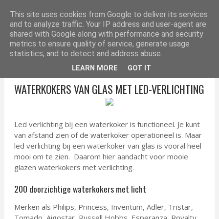
ELEKTRONICA TIPS
This site uses cookies from Google to deliver its services
and to analyze traffic. Your IP address and user-agent are
shared with Google along with performance and security
metrics to ensure quality of service, generate usage
statistics, and to detect and address abuse.
LEARN MORE
GOT IT
WATERKOKERS VAN GLAS MET LED-VERLICHTING
Led verlichting bij een waterkoker is functioneel. Je kunt
van afstand zien of de waterkoker operationeel is. Maar
led verlichting bij een waterkoker van glas is vooral heel
mooi om te zien. Daarom hier aandacht voor mooie
glazen waterkokers met verlichting.
200 doorzichtige waterkokers met licht
Merken als Philips, Princess, Inventum, Adler, Tristar,
Tomado, Aigostar, Russell Hobbs, Esperanza, Royalty