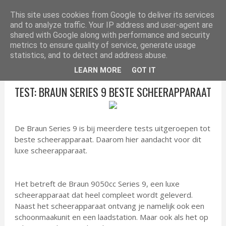
ELEKTRONICA TIPS
This site uses cookies from Google to deliver its services
and to analyze traffic. Your IP address and user-agent are
shared with Google along with performance and security
metrics to ensure quality of service, generate usage
statistics, and to detect and address abuse.
LEARN MORE
GOT IT
TEST: BRAUN SERIES 9 BESTE SCHEERAPPARAAT
De Braun Series 9 is bij meerdere tests uitgeroepen tot
beste scheerapparaat. Daarom hier aandacht voor dit
luxe scheerapparaat.
Het betreft de Braun 9050cc Series 9, een luxe
scheerapparaat dat heel compleet wordt geleverd.
Naast het scheerapparaat ontvang je namelijk ook een
schoonmaakunit en een laadstation. Maar ook als het op