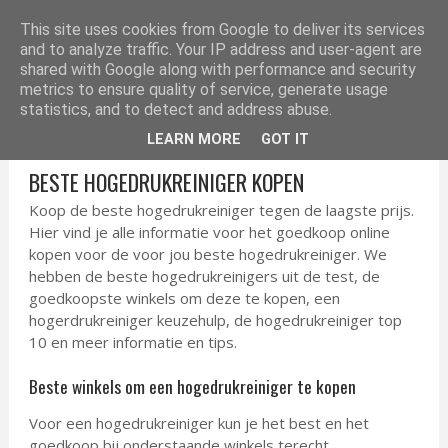
ELEKTRONICA TIPS
This site uses cookies from Google to deliver its services
and to analyze traffic. Your IP address and user-agent are
shared with Google along with performance and security
metrics to ensure quality of service, generate usage
statistics, and to detect and address abuse.
LEARN MORE
GOT IT
BESTE HOGEDRUKREINIGER KOPEN
Koop de beste hogedrukreiniger tegen de laagste prijs.
Hier vind je alle informatie voor het goedkoop online
kopen voor de voor jou beste hogedrukreiniger. We
hebben de beste hogedrukreinigers uit de test, de
goedkoopste winkels om deze te kopen, een
hogerdrukreiniger keuzehulp, de hogedrukreiniger top
10 en meer informatie en tips.
Beste winkels om een hogedrukreiniger te kopen
Voor een hogedrukreiniger kun je het best en het
goedkoop bij onderstaande winkels terecht.