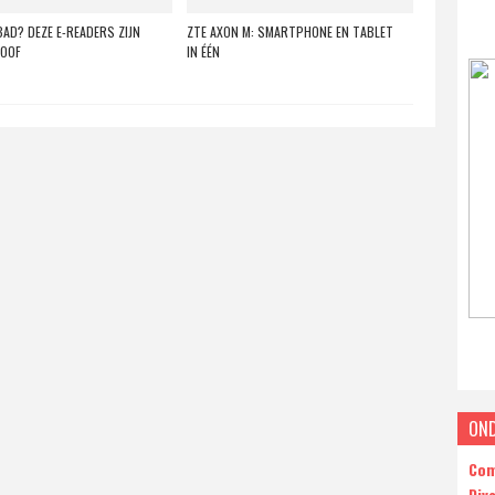
BAD? DEZE E-READERS ZIJN
ZTE AXON M: SMARTPHONE EN TABLET
OOF
IN ÉÉN
ON
Com
Div