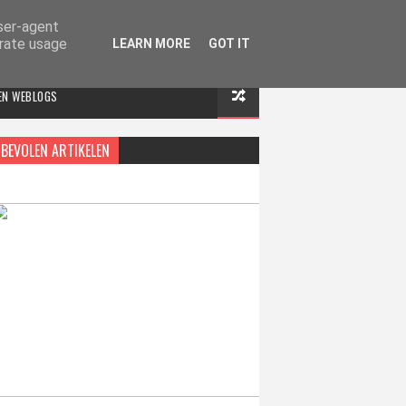
user-agent
erate usage
LEARN MORE
GOT IT
 EN WEBLOGS
BEVOLEN ARTIKELEN