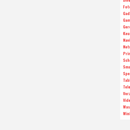
Fot
Gad
Gam
Ger
Keu
Nav
Net
Pri
Sch
Sma
Spe
Tab
Tele
Ver
Vid
Was
Win