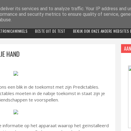
eliver its services and to analyze traffic. Your IP address and 
ormance and security metrics to ensure quality of service, gen
abuse.
KTRONICAWINKELS
BESTE UIT DE TEST
BEKIJK OOK ONZE ANDERE WEBSITES
AAN
 JE HAND
ons een blik in de toekomst met zijn Predictables.
dictables moeten in de nabije toekomst in staat zijn je
vriendschappen te voorspellen.
ie informatie op het apparaat waarop het geïnstalleerd