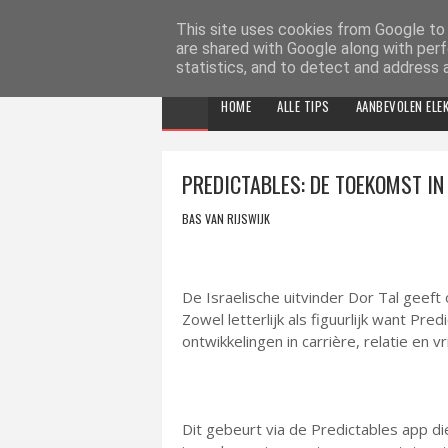
ELEKTRONICA TIPS
This site uses cookies from Google to d
are shared with Google along with perf
statistics, and to detect and address 
HOME
ALLE TIPS
AANBEVOLEN ELE
PREDICTABLES: DE TOEKOMST IN
BAS VAN RIJSWIJK
De Israelische uitvinder Dor Tal geeft 
Zowel letterlijk als figuurlijk want Pre
ontwikkelingen in carrière, relatie en 
Dit gebeurt via de Predictables app d