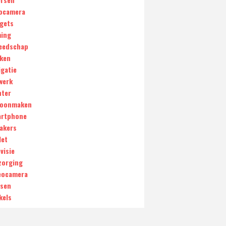
ocamera
gets
ing
eedschap
ken
igatie
werk
nter
oonmaken
rtphone
akers
let
visie
zorging
eocamera
sen
kels