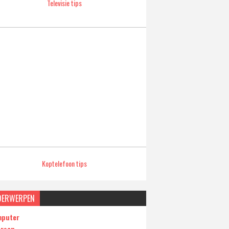
Televisie tips
Koptelefoon tips
DERWERPEN
puter
ersen