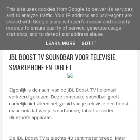
ELEKTRONICA TIPS
This site uses cookies from Google to deliver its services
and to analyze traffic. Your IP address and user-agent are
shared with Google along with performance and security
metrics to ensure quality of service, generate usage
statistics, and to detect and address abuse.
LEARN MORE
GOT IT
JBL BOOST TV SOUNDBAR VOOR TELEVISIE,
SMARTPHONE EN TABLET
Eigenlijk is de naam van de JBL Boost TV helemaal
verkeerd gekozen. Deze compacte soundbar geeft
namelijk niet alleen het geluid van je televisie een boost,
maar ook dat van je smartphone, tablet of ander
Bluetooth apparaat.
De JBL Boost TV is slechts 40 centimeter breed. Maar