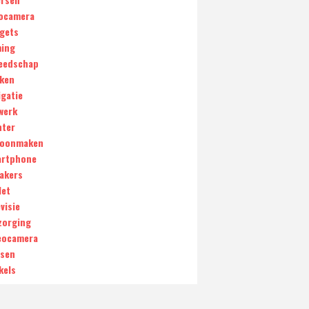
ocamera
gets
ing
eedschap
ken
igatie
werk
nter
oonmaken
rtphone
akers
let
visie
zorging
eocamera
sen
kels