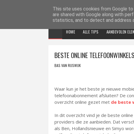
ELEKTRONICA TIPS
This site uses cookies from Google to d
are shared with Google along with perf
statistics, and to detect and address 
HOME
ALLE TIPS
AANBEVOLEN ELE
BESTE ONLINE TELEFOONWINKEL
BAS VAN RIJSWIJK
Waar kun je het beste je nieuwe mobie
telefoonabonnement afsluiten? De co
overzicht online gezet met
de beste 
In dit overzicht vind je de beste onlin
providers die ze aanbieden. Dat verschi
als Ben, Hollandsnieuwe en Simyo wor