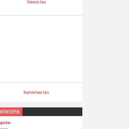
Televisie tips
Koptelefoon tips
DERWERPEN
puter
ersen