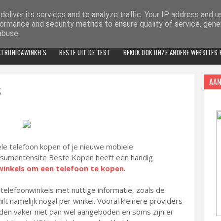
eliver its services and to analyze traffic. Your IP address and 
ormance and security metrics to ensure quality of service, gen
abuse.
KTRONICAWINKELS
BESTE UIT DE TEST
BEKIJK OOK ONZE ANDERE WEBSITES
AAN
S
le telefoon kopen of je nieuwe mobiele
nsumentensite Beste Kopen heeft een handig
winkels om een telefoon te kopen
.
e telefoonwinkels met nuttige informatie, zoals de
lt namelijk nogal per winkel. Vooral kleinere providers
den vaker niet dan wel aangeboden en soms zijn er