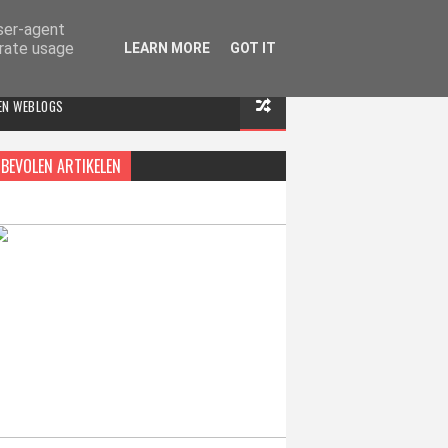
user-agent
erate usage
LEARN MORE
GOT IT
 EN WEBLOGS
BEVOLEN ARTIKELEN