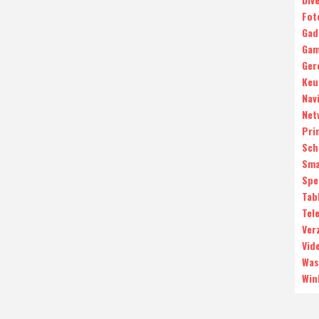
Fot
Gad
Gam
Ger
Keu
Nav
Net
Pri
Sch
Sma
Spe
Tab
Tele
Ver
Vid
Was
Win