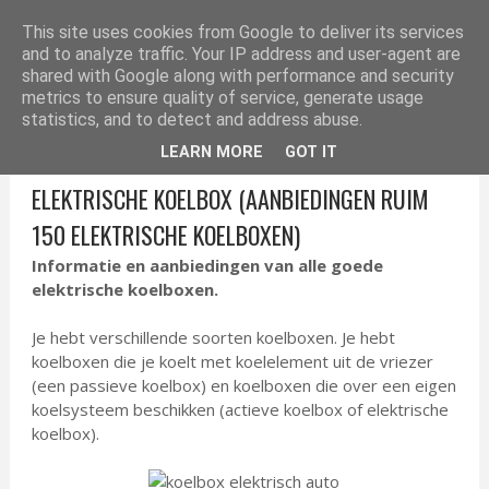
ELEKTRONICA TIPS
This site uses cookies from Google to deliver its services
and to analyze traffic. Your IP address and user-agent are
shared with Google along with performance and security
metrics to ensure quality of service, generate usage
statistics, and to detect and address abuse.
LEARN MORE
GOT IT
ELEKTRISCHE KOELBOX (AANBIEDINGEN RUIM
150 ELEKTRISCHE KOELBOXEN)
Informatie en aanbiedingen van alle goede
elektrische koelboxen.
Je hebt verschillende soorten koelboxen. Je hebt
koelboxen die je koelt met koelelement uit de vriezer
(een passieve koelbox) en koelboxen die over een eigen
koelsysteem beschikken (actieve koelbox of elektrische
koelbox).